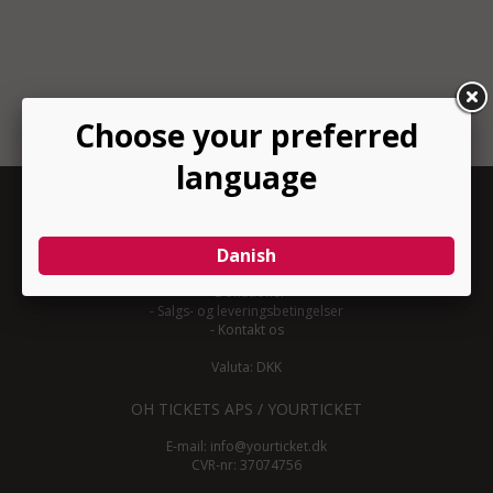
INFORMATION
-
Om YourTicket
-
Bliv arrangør
-
Arrangør login
-
Donationer
-
Salgs- og leveringsbetingelser
-
Kontakt os
Valuta: DKK
OH TICKETS APS / YOURTICKET
E-mail:
info@yourticket.dk
CVR-nr: 37074756