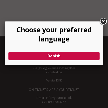
INFORMATION
-
Om YourTicket
-
Bliv arrangør
-
Arrangør login
-
Donationer
-
Salgs- og leveringsbetingelser
-
Kontakt os
Valuta: DKK
OH TICKETS APS / YOURTICKET
E-mail:
info@yourticket.dk
CVR-nr: 37074756