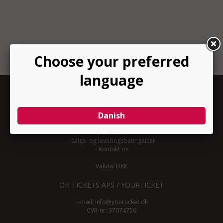
INFORMATION
-
Om YourTicket
-
Bliv arrangør
-
Arrangør login
-
Donationer
-
Salgs- og leveringsbetingelser
-
Kontakt os
Valuta: DKK
OH TICKETS APS / YOURTICKET
E-mail:
info@yourticket.dk
CVR-nr: 37074756