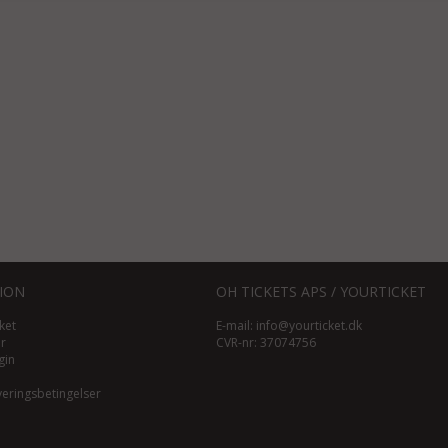
ION
OH TICKETS APS / YOURTICKET
ket
E-mail:
info@yourticket.dk
ør
CVR-nr: 37074756
gin
veringsbetingelser