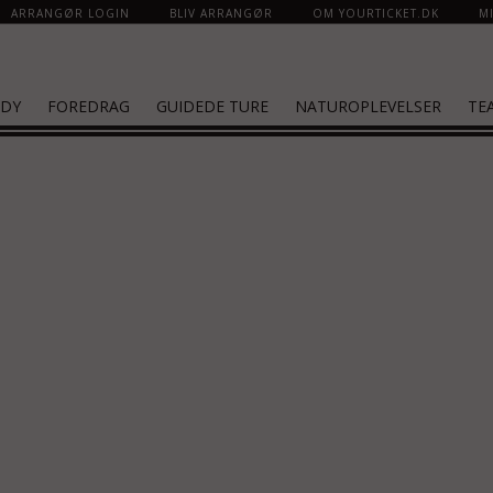
ARRANGØR LOGIN
BLIV ARRANGØR
OM YOURTICKET.DK
MI
DY
FOREDRAG
GUIDEDE TURE
NATUROPLEVELSER
TE