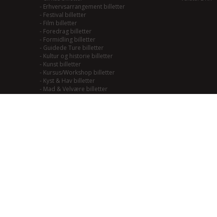
-
Erhvervsarrangement billetter
-
Festival billetter
-
Film billetter
-
Foredrag billetter
-
Formidling billetter
-
Guidede Ture billetter
-
Kultur og historie billetter
-
Kunst billetter
-
Kursus/Workshop billetter
-
Kyst & Hav billetter
-
Mad & Velvære billetter
-
Mainstream/Swing billetter
-
Musical billetter
-
Kulturhistorie billetter
-
Naturoplevelser billetter
-
Natur til Lands billetter
-
Teater billetter
-
Outdoor billetter
-
Performance billetter
-
Rock/Pop/Jazz billetter
-
Smagning billetter
-
Smag på Fjordlandet billetter
-
Smag på vadehavet billetter
-
Soul/Funk/Blues billetter
-
Sport billetter
-
Traditional billetter