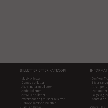
BILLETTER EFTER KATEGORI
INFORMAT
-
Musik billetter
-
Om YourTic
-
Comedy billetter
-
Bliv arrang
-
Aktiv i naturen billetter
-
Arrangør lo
-
Andet billetter
-
Donationer
-
Art Music billetter
-
Salgs- og le
-
Attraktioner og museer billetter
-
Kontakt os
-
Bebop/Hardbop billetter
-
Cirkus billetter
Valuta: DKK