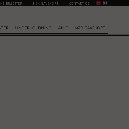
NE BILLETTER
TJEK GAVEKORT
KONTAKT OS
ATER
UNDERHOLDNING
ALLE
KØB GAVEKORT