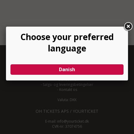
INFORMATION
-
Om YourTicket
-
Bliv arrangør
-
Arrangør login
-
Donationer
-
Salgs- og leveringsbetingelser
-
Kontakt os
Valuta: DKK
OH TICKETS APS / YOURTICKET
E-mail:
info@yourticket.dk
CVR-nr: 37074756