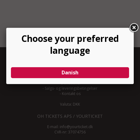
INFORMATION
-
Om YourTicket
-
Bliv arrangør
-
Arrangør login
-
Donationer
-
Salgs- og leveringsbetingelser
-
Kontakt os
Valuta: DKK
OH TICKETS APS / YOURTICKET
E-mail:
info@yourticket.dk
CVR-nr: 37074756